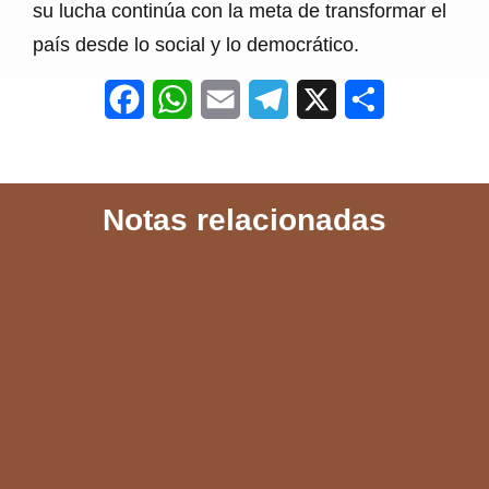
su lucha continúa con la meta de transformar el
país desde lo social y lo democrático.
F
W
E
T
X
S
a
h
m
e
h
c
a
a
l
a
Notas relacionadas
e
t
i
e
r
b
s
l
g
e
o
A
r
o
p
a
k
p
m