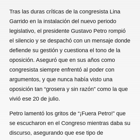
a
h
m
e
h
Tras las duras críticas de la congresista Lina
c
a
a
l
a
Garrido en la instalación del nuevo periodo
e
t
i
e
r
legislativo, el presidente Gustavo Petro rompió
b
s
l
g
e
el silencio y se despachó con un mensaje donde
o
A
r
defiende su gestión y cuestiona el tono de la
oposición. Aseguró que en sus años como
o
p
a
congresista siempre enfrentó al poder con
k
p
m
argumentos, y que nunca había visto una
oposición tan “grosera y sin razón” como la que
vivió ese 20 de julio.
Petro lamentó los gritos de “¡Fuera Petro!” que
se escucharon en el Congreso mientras daba su
discurso, asegurando que ese tipo de