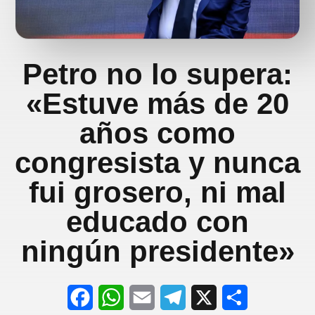
Petro no lo supera:
«Estuve más de 20
años como
congresista y nunca
fui grosero, ni mal
educado con
ningún presidente»
F
W
E
T
X
S