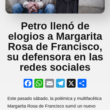
Petro llenó de
elogios a Margarita
Rosa de Francisco,
su defensora en las
redes sociales
F
W
E
T
X
S
a
h
m
e
h
Este pasado sábado, la polémica y multifacética
c
a
a
l
a
Margarita Rosa de Francisco sumó un nuevo
e
t
i
e
r