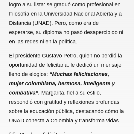
logro a su lista: se graduó como profesional en
b
s
l
g
e
Filosofía en la Universidad Nacional Abierta y a
o
A
r
Distancia (UNAD). Pero, como era de
esperarse, su diploma no pasó desapercibido ni
o
p
a
en las redes ni en la política.
k
p
m
El presidente Gustavo Petro, quien no perdió la
oportunidad de felicitarla, le dedicó un mensaje
lleno de elogios:
“Muchas felicitaciones,
mujer colombiana, hermosa, inteligente y
combativa”.
Margarita, fiel a su estilo,
respondió con gratitud y reflexiones profundas
sobre la educación pública, destacando cómo la
UNAD conecta a Colombia y transforma vidas.