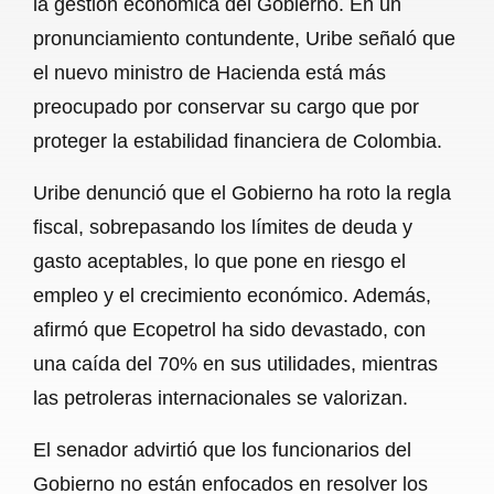
la gestión económica del Gobierno. En un
o
A
r
pronunciamiento contundente, Uribe señaló que
el nuevo ministro de Hacienda está más
o
p
a
preocupado por conservar su cargo que por
k
p
m
proteger la estabilidad financiera de Colombia.
Uribe denunció que el Gobierno ha roto la regla
fiscal, sobrepasando los límites de deuda y
gasto aceptables, lo que pone en riesgo el
empleo y el crecimiento económico. Además,
afirmó que Ecopetrol ha sido devastado, con
una caída del 70% en sus utilidades, mientras
las petroleras internacionales se valorizan.
El senador advirtió que los funcionarios del
Gobierno no están enfocados en resolver los