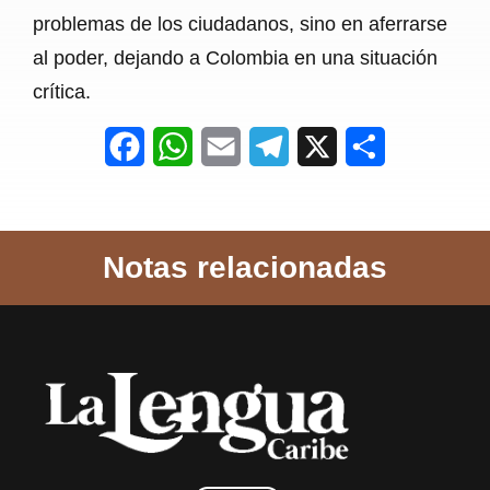
problemas de los ciudadanos, sino en aferrarse
al poder, dejando a Colombia en una situación
crítica.
F
W
E
T
X
S
a
h
m
e
h
c
a
a
l
a
Notas relacionadas
e
t
i
e
r
b
s
l
g
e
o
A
r
o
p
a
k
p
m