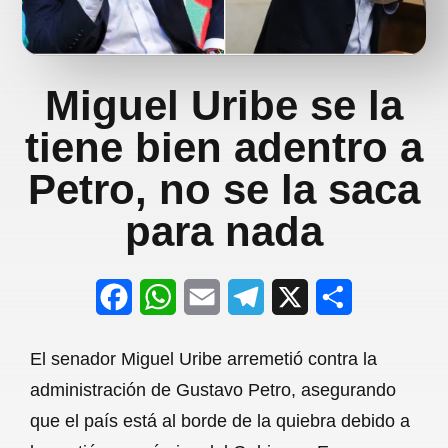
Miguel Uribe se la
tiene bien adentro a
Petro, no se la saca
para nada
F
W
E
T
X
S
a
h
m
e
h
El senador Miguel Uribe arremetió contra la
c
a
a
l
a
administración de Gustavo Petro, asegurando
e
t
i
e
r
que el país está al borde de la quiebra debido a
b
s
l
g
e