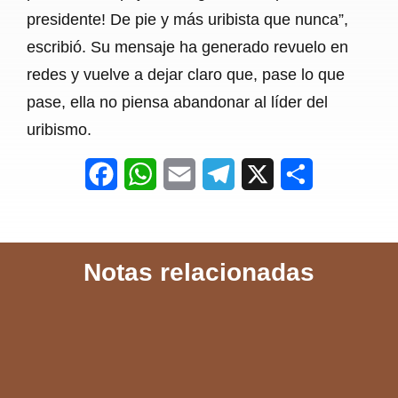
presidente! De pie y más uribista que nunca”,
escribió. Su mensaje ha generado revuelo en
redes y vuelve a dejar claro que, pase lo que
pase, ella no piensa abandonar al líder del
uribismo.
F
W
E
T
X
S
a
h
m
e
h
c
a
a
l
a
Notas relacionadas
e
t
i
e
r
b
s
l
g
e
o
A
r
o
p
a
k
p
m