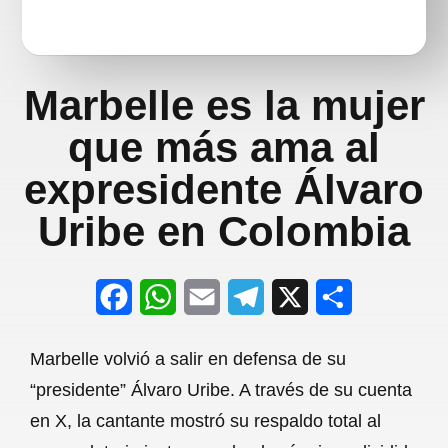
Marbelle es la mujer
que más ama al
expresidente Álvaro
Uribe en Colombia
F
W
E
T
X
S
a
h
m
e
h
Marbelle volvió a salir en defensa de su
c
a
a
l
a
“presidente” Álvaro Uribe. A través de su cuenta
e
t
i
e
r
en X, la cantante mostró su respaldo total al
b
s
l
g
e