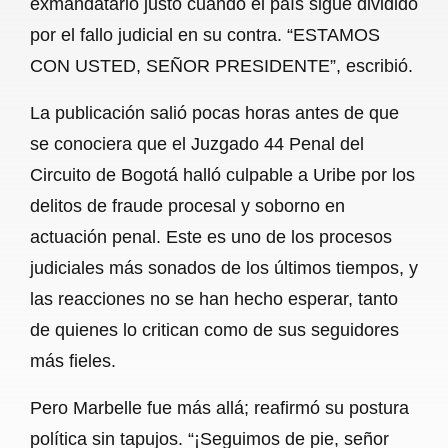
exmandatario justo cuando el país sigue dividido
o
A
r
por el fallo judicial en su contra. “ESTAMOS
CON USTED, SEÑOR PRESIDENTE”, escribió.
o
p
a
k
p
m
La publicación salió pocas horas antes de que
se conociera que el Juzgado 44 Penal del
Circuito de Bogotá halló culpable a Uribe por los
delitos de fraude procesal y soborno en
actuación penal. Este es uno de los procesos
judiciales más sonados de los últimos tiempos, y
las reacciones no se han hecho esperar, tanto
de quienes lo critican como de sus seguidores
más fieles.
Pero Marbelle fue más allá; reafirmó su postura
política sin tapujos. “¡Seguimos de pie, señor