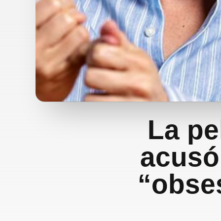
La pe
acusó
“obses