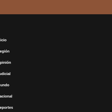
nicio
egión
pinión
udicial
undo
acional
eportes