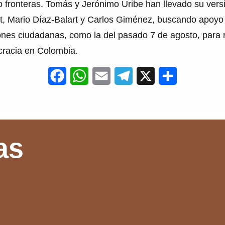
 fronteras. Tomás y Jerónimo Uribe han llevado su vers
, Mario Díaz-Balart y Carlos Giménez, buscando apoyo i
nes ciudadanas, como la del pasado 7 de agosto, para r
ocracia en Colombia.
F
W
E
T
X
S
a
h
m
e
h
c
a
a
l
a
e
t
i
e
r
as
b
s
l
g
e
o
A
r
o
p
a
k
p
m