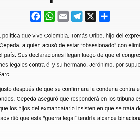
F
W
E
T
X
S
a
h
m
e
h
 política que vive Colombia, Tomás Uribe, hijo del expre
c
a
a
l
a
 Cepeda, a quien acusó de estar “obsesionado” con elimin
e
t
i
e
r
el país. Sus declaraciones llegan luego de que el congres
b
s
l
g
e
es legales contra él y su hermano, Jerónimo, por supue
o
A
r
Farc.
o
p
a
justo después de que se confirmara la condena contra e
k
p
m
andos. Cepeda aseguró que responderá en los tribunale
e los hijos del exmandatario insisten en que se trata de 
dvirtió que esta “guerra legal” tendría alcance binacion