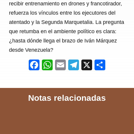
recibir entrenamiento en drones y francotirador,
refuerza los vínculos entre los ejecutores del
atentado y la Segunda Marquetalia. La pregunta
que retumba en el ambiente político es clara:
¿hasta dónde llega el brazo de Iván Márquez
desde Venezuela?
F
W
E
T
X
S
a
h
m
e
h
c
a
a
l
a
Notas relacionadas
e
t
i
e
r
b
s
l
g
e
o
A
r
o
p
a