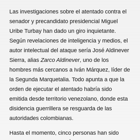
a
h
m
e
h
Las investigaciones sobre el atentado contra el
c
a
a
l
a
senador y precandidato presidencial Miguel
e
t
i
e
r
Uribe Turbay han dado un giro inquietante.
b
s
l
g
e
Según revelaciones de inteligencia y medios, el
o
A
r
autor intelectual del ataque sería José Aldinever
Sierra, alias
Zarco Aldinever
o
p
, uno de los
a
hombres más cercanos a Iván Márquez, líder de
k
p
m
la Segunda Marquetalia. Todo apunta a que la
orden de ejecutar el atentado habría sido
emitida desde territorio venezolano, donde esta
disidencia guerrillera se resguarda de las
autoridades colombianas.
Hasta el momento, cinco personas han sido