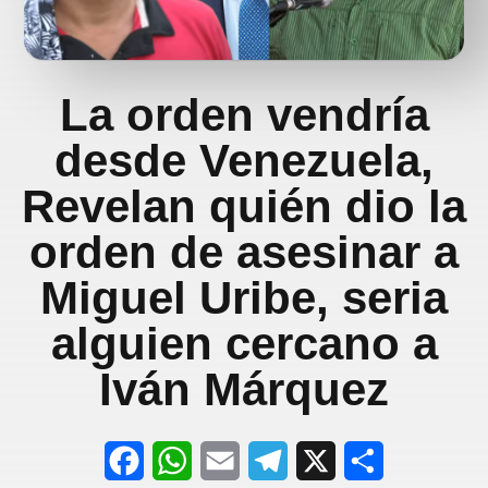
La orden vendría
desde Venezuela,
Revelan quién dio la
orden de asesinar a
Miguel Uribe, seria
alguien cercano a
Iván Márquez
F
W
E
T
X
S