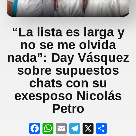
“La lista es larga y
no se me olvida
nada”: Day Vásquez
sobre supuestos
chats con su
exesposo Nicolás
Petro
F
W
E
T
X
S