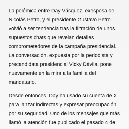
a
h
m
e
h
La polémica entre Day Vásquez, exesposa de
c
a
a
l
a
Nicolás Petro, y el presidente Gustavo Petro
e
t
i
e
r
volvió a ser tendencia tras la filtración de unos
b
s
l
g
e
supuestos chats que revelan detalles
o
A
r
comprometedores de la campaña presidencial.
La conversación, expuesta por la periodista y
o
p
a
precandidata presidencial Vicky Dávila, pone
k
p
m
nuevamente en la mira a la familia del
mandatario.
Desde entonces, Day ha usado su cuenta de X
para lanzar indirectas y expresar preocupación
por su seguridad. Uno de los mensajes que más
llamó la atención fue publicado el pasado 4 de