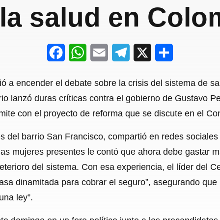
 la salud en Colo
F
W
E
T
X
S
a
h
m
e
h
vió a encender el debate sobre la crisis del sistema de 
c
a
a
l
a
io lanzó duras críticas contra el gobierno de Gustavo Pet
e
t
i
e
r
ímite con el proyecto de reforma que se discute en el Co
b
s
l
g
e
s del barrio San Francisco, compartió en redes sociale
o
A
r
las mujeres presentes le contó que ahora debe gastar 
o
p
a
l deterioro del sistema. Con esa experiencia, el líder del
k
p
m
asa dinamitada para cobrar el seguro”, asegurando que 
una ley”.