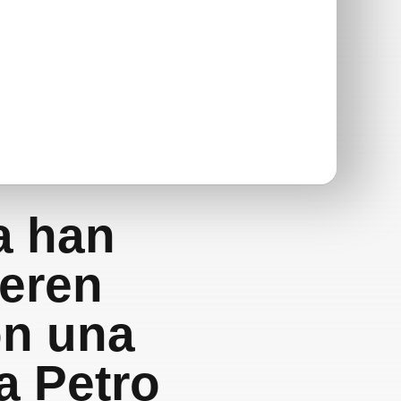
a han
ieren
on una
a Petro