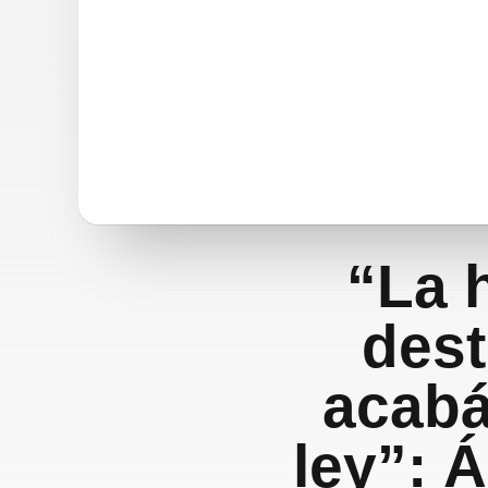
“La 
dest
acabá
ley”: 