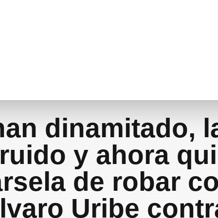
han dinamitado, l
ruido y ahora qu
rsela de robar c
Álvaro Uribe contr