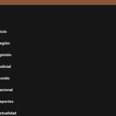
nicio
egión
pinión
udicial
undo
acional
eportes
ctualidad