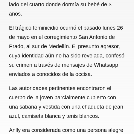
lado del cuarto donde dormía su bebé de 3
b
s
l
g
e
años.
o
A
r
El trágico feminicidio ocurrió el pasado lunes 26
o
p
a
de mayo en el corregimiento San Antonio de
k
p
m
Prado, al sur de Medellín. El presunto agresor,
cuya identidad aún no ha sido revelada, confesó
su crimen a través de mensajes de Whatsapp
enviados a conocidos de la occisa.
Las autoridades pertinentes encontraron el
cuerpo de la joven parcialmente cubierto con
una sabana y vestida con una chaqueta de jean
azul, camiseta blanca y tenis blancos.
Anlly era considerada como una persona alegre