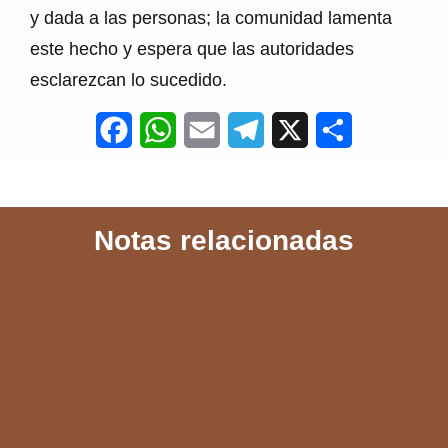
y dada a las personas; la comunidad lamenta
este hecho y espera que las autoridades
esclarezcan lo sucedido.
F
W
E
T
X
S
a
h
m
e
h
c
a
a
l
a
Notas relacionadas
e
t
i
e
r
b
s
l
g
e
o
A
r
o
p
a
k
p
m