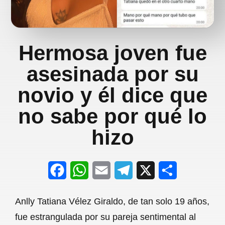
Hermosa joven fue
asesinada por su
novio y él dice que
no sabe por qué lo
hizo
F
W
E
T
X
S
a
h
m
e
h
Anlly Tatiana Vélez Giraldo, de tan solo 19 años,
c
a
a
l
a
fue estrangulada por su pareja sentimental al
e
t
i
e
r