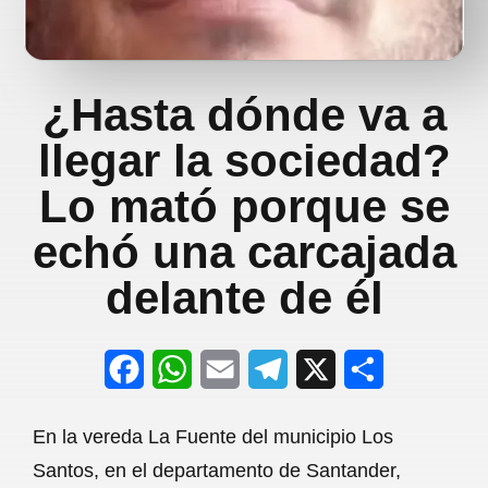
¿Hasta dónde va a
llegar la sociedad?
Lo mató porque se
echó una carcajada
delante de él
F
W
E
T
X
S
a
h
m
e
h
En la vereda La Fuente del municipio Los
c
a
a
l
a
Santos, en el departamento de Santander,
e
t
i
e
r