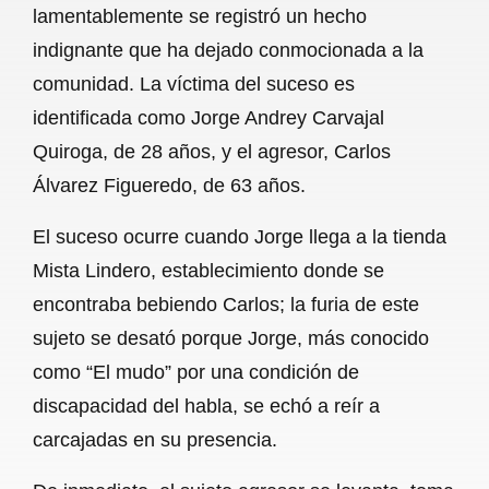
lamentablemente se registró un hecho
b
s
l
g
e
indignante que ha dejado conmocionada a la
o
A
r
comunidad. La víctima del suceso es
identificada como Jorge Andrey Carvajal
o
p
a
Quiroga, de 28 años, y el agresor, Carlos
k
p
m
Álvarez Figueredo, de 63 años.
El suceso ocurre cuando Jorge llega a la tienda
Mista Lindero, establecimiento donde se
encontraba bebiendo Carlos; la furia de este
sujeto se desató porque Jorge, más conocido
como “El mudo” por una condición de
discapacidad del habla, se echó a reír a
carcajadas en su presencia.