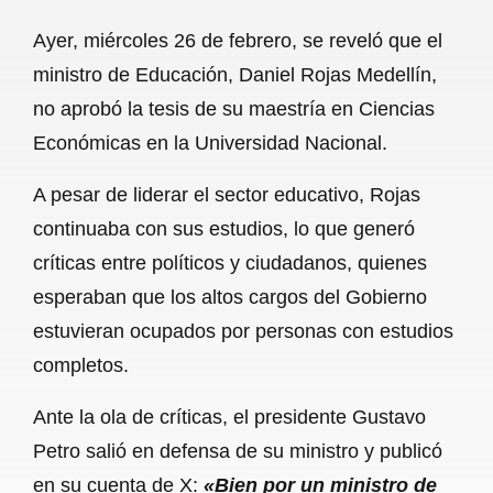
a
h
m
e
h
Ayer, miércoles 26 de febrero, se reveló que el
c
a
a
l
a
ministro de Educación, Daniel Rojas Medellín,
e
t
i
e
r
no aprobó la tesis de su maestría en Ciencias
b
s
l
g
e
Económicas en la Universidad Nacional.
o
A
r
A pesar de liderar el sector educativo, Rojas
o
p
a
continuaba con sus estudios, lo que generó
k
p
m
críticas entre políticos y ciudadanos, quienes
esperaban que los altos cargos del Gobierno
estuvieran ocupados por personas con estudios
completos.
Ante la ola de críticas, el presidente Gustavo
Petro salió en defensa de su ministro y publicó
en su cuenta de X:
«Bien por un ministro de