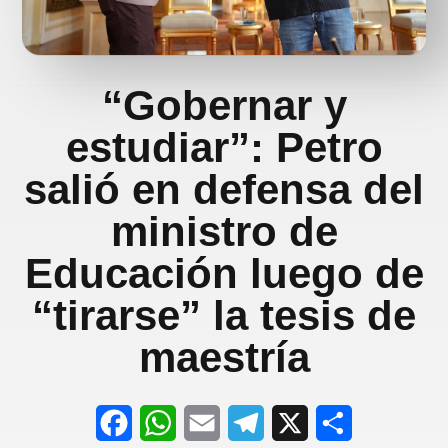
“Gobernar y
estudiar”: Petro
salió en defensa del
ministro de
Educación luego de
“tirarse” la tesis de
maestría
F
W
E
T
X
S