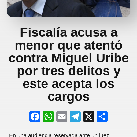
Fiscalía acusa a
menor que atentó
contra Miguel Uribe
por tres delitos y
este acepta los
cargos
F
W
E
T
X
S
a
h
m
e
h
En una audiencia reservada ante un juez