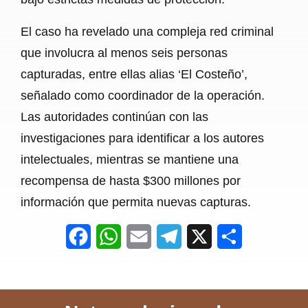
El caso ha revelado una compleja red criminal
que involucra al menos seis personas
capturadas, entre ellas alias ‘El Costeño’,
señalado como coordinador de la operación.
Las autoridades continúan con las
investigaciones para identificar a los autores
intelectuales, mientras se mantiene una
recompensa de hasta $300 millones por
información que permita nuevas capturas.
F
W
E
T
X
S
a
h
m
e
h
c
a
a
l
a