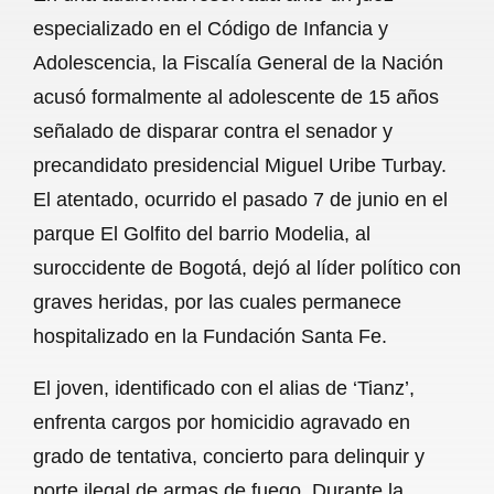
c
a
a
l
a
especializado en el Código de Infancia y
e
t
i
e
r
Adolescencia, la Fiscalía General de la Nación
b
s
l
g
e
acusó formalmente al adolescente de 15 años
o
A
r
señalado de disparar contra el senador y
precandidato presidencial Miguel Uribe Turbay.
o
p
a
El atentado, ocurrido el pasado 7 de junio en el
k
p
m
parque El Golfito del barrio Modelia, al
suroccidente de Bogotá, dejó al líder político con
graves heridas, por las cuales permanece
hospitalizado en la Fundación Santa Fe.
El joven, identificado con el alias de ‘Tianz’,
enfrenta cargos por homicidio agravado en
grado de tentativa, concierto para delinquir y
porte ilegal de armas de fuego. Durante la