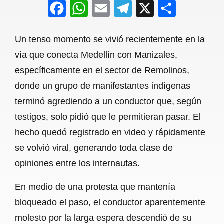
F
W
E
T
X
S
a
h
m
e
h
Un tenso momento se vivió recientemente en la
c
a
a
l
a
vía que conecta Medellín con Manizales,
e
t
i
e
r
específicamente en el sector de Remolinos,
b
s
l
g
e
donde un grupo de manifestantes indígenas
o
A
r
terminó agrediendo a un conductor que, según
testigos, solo pidió que le permitieran pasar. El
o
p
a
hecho quedó registrado en video y rápidamente
k
p
m
se volvió viral, generando toda clase de
opiniones entre los internautas.
En medio de una protesta que mantenía
bloqueado el paso, el conductor aparentemente
molesto por la larga espera descendió de su