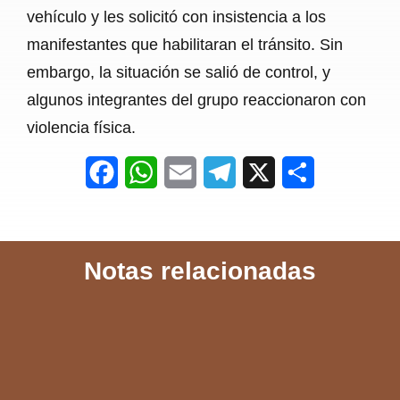
vehículo y les solicitó con insistencia a los
manifestantes que habilitaran el tránsito. Sin
embargo, la situación se salió de control, y
algunos integrantes del grupo reaccionaron con
violencia física.
F
W
E
T
X
S
a
h
m
e
h
c
a
a
l
a
Notas relacionadas
e
t
i
e
r
b
s
l
g
e
o
A
r
o
p
a
k
p
m