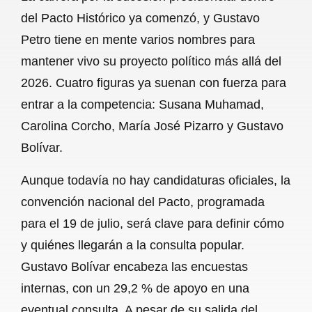
c
a
a
l
a
del Pacto Histórico ya comenzó, y Gustavo
e
t
i
e
r
Petro tiene en mente varios nombres para
b
s
l
g
e
mantener vivo su proyecto político más allá del
o
A
r
2026. Cuatro figuras ya suenan con fuerza para
entrar a la competencia: Susana Muhamad,
o
p
a
Carolina Corcho, María José Pizarro y Gustavo
k
p
m
Bolívar.
Aunque todavía no hay candidaturas oficiales, la
convención nacional del Pacto, programada
para el 19 de julio, será clave para definir cómo
y quiénes llegarán a la consulta popular.
Gustavo Bolívar encabeza las encuestas
internas, con un 29,2 % de apoyo en una
eventual consulta. A pesar de su salida del