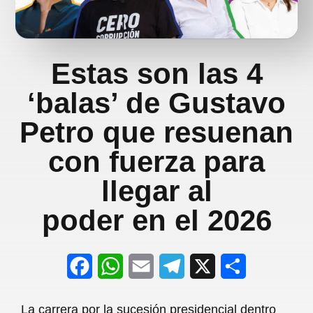
Estas son las 4
‘balas’ de Gustavo
Petro que resuenan
con fuerza para
llegar al
poder en el 2026
F
W
E
T
X
S
a
h
m
e
h
La carrera por la sucesión presidencial dentro