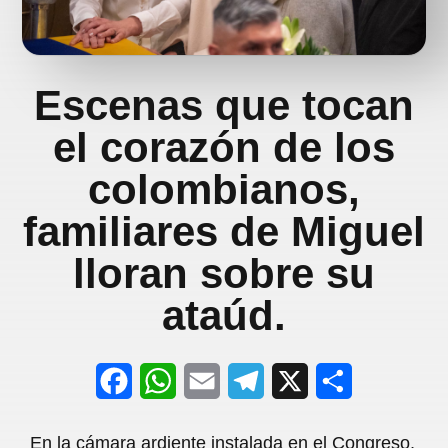
Escenas que tocan
el corazón de los
colombianos,
familiares de Miguel
lloran sobre su
ataúd.
F
W
E
T
X
S
a
h
m
e
h
En la cámara ardiente instalada en el Congreso,