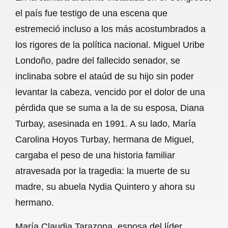
c
a
a
l
a
el país fue testigo de una escena que
e
t
i
e
r
estremeció incluso a los más acostumbrados a
b
s
l
g
e
los rigores de la política nacional. Miguel Uribe
o
A
r
Londoño, padre del fallecido senador, se
inclinaba sobre el ataúd de su hijo sin poder
o
p
a
levantar la cabeza, vencido por el dolor de una
k
p
m
pérdida que se suma a la de su esposa, Diana
Turbay, asesinada en 1991. A su lado, María
Carolina Hoyos Turbay, hermana de Miguel,
cargaba el peso de una historia familiar
atravesada por la tragedia: la muerte de su
madre, su abuela Nydia Quintero y ahora su
hermano.
María Claudia Tarazona, esposa del líder