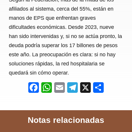
afiliados al sistema, cerca del 55%, están en
manos de EPS que enfrentan graves
dificultades económicas. Desde 2023, nueve
han sido intervenidas y, si no se actúa pronto, la
deuda podría superar los 17 billones de pesos
este año. La preocupación es clara: si no hay
soluciones rápidas, la red hospitalaria se
quedará sin cómo operar.
F
W
E
T
X
S
a
h
m
e
h
c
a
a
l
a
Notas relacionadas
e
t
i
e
r
b
s
l
g
e