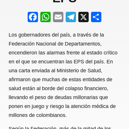
F
W
E
T
X
S
a
h
m
e
h
Los gobernadores del país, a través de la
c
a
a
l
a
Federación Nacional de Departamentos,
e
t
i
e
r
encendieron las alarmas frente al estado crítico
b
s
l
g
e
en el que se encuentran las EPS del país. En
o
A
r
una carta enviada al Ministerio de Salud,
afirmaron que muchas de estas entidades de
o
p
a
salud están al borde del colapso financiero,
k
p
m
llevando el peso de deudas millonarias que
ponen en juego y riesgo la atención médica de
millones de colombianos.
Según la Federación, más de la mitad de los