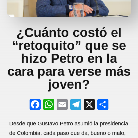
¿Cuánto costó el
“retoquito” que se
hizo Petro en la
cara para verse más
joven?
F
W
E
T
X
S
a
h
m
e
h
Desde que Gustavo Petro asumió la presidencia
c
a
a
l
a
de Colombia, cada paso que da, bueno o malo,
e
t
i
e
r