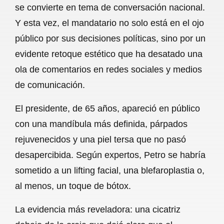
se convierte en tema de conversación nacional.
b
s
l
g
e
Y esta vez, el mandatario no solo está en el ojo
o
A
r
público por sus decisiones políticas, sino por un
evidente retoque estético que ha desatado una
o
p
a
ola de comentarios en redes sociales y medios
k
p
m
de comunicación.
El presidente, de 65 años, apareció en público
con una mandíbula más definida, párpados
rejuvenecidos y una piel tersa que no pasó
desapercibida. Según expertos, Petro se habría
sometido a un lifting facial, una blefaroplastia o,
al menos, un toque de bótox.
La evidencia más reveladora: una cicatriz