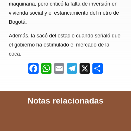
maquinaria, pero criticó la falta de inversión en
vivienda social y el estancamiento del metro de
Bogotá.
Además, la sacó del estadio cuando señaló que
el gobierno ha estimulado el mercado de la
coca.
F
W
E
T
X
S
a
h
m
e
h
c
a
a
l
a
Notas relacionadas
e
t
i
e
r
b
s
l
g
e
o
A
r