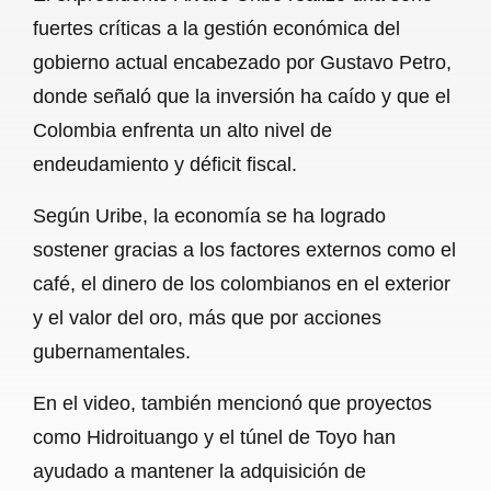
c
a
a
l
a
fuertes críticas a la gestión económica del
e
t
i
e
r
gobierno actual encabezado por Gustavo Petro,
b
s
l
g
e
donde señaló que la inversión ha caído y que el
o
A
r
Colombia enfrenta un alto nivel de
endeudamiento y déficit fiscal.
o
p
a
k
p
m
Según Uribe, la economía se ha logrado
sostener gracias a los factores externos como el
café, el dinero de los colombianos en el exterior
y el valor del oro, más que por acciones
gubernamentales.
En el video, también mencionó que proyectos
como Hidroituango y el túnel de Toyo han
ayudado a mantener la adquisición de