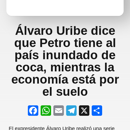
Álvaro Uribe dice
que Petro tiene al
país inundado de
coca, mientras la
economía está por
el suelo
F
W
E
T
X
S
a
h
m
e
h
El expresidente Álvaro Uribe realizó una serie