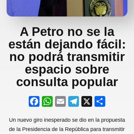
A Petro no se la
están dejando fácil:
no podrá transmitir
espacio sobre
consulta popular
F
W
E
T
X
S
a
h
m
e
h
Un nuevo giro inesperado se dio en la propuesta
c
a
a
l
a
de la Presidencia de la República para transmitir
e
t
i
e
r