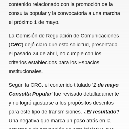
contenido relacionado con la promoción de la
b
s
l
g
e
consulta popular y la convocatoria a una marcha
o
A
r
el próximo 1 de mayo.
o
p
a
La Comisión de Regulación de Comunicaciones
k
p
m
(
CRC
) dejó claro que esta solicitud, presentada
el pasado 24 de abril, no cumple con los
criterios establecidos para los Espacios
Institucionales.
Según la CRC, el contenido titulado ‘
1 de mayo
Consulta Popular
’ fue revisado detalladamente
y no logró ajustarse a los propósitos descritos
para este tipo de transmisiones. ¿
El resultado
?
Una negativa que marca un paso atrás en la