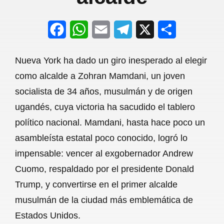
F
W
E
T
X
S
a
h
m
e
h
Nueva York ha dado un giro inesperado al elegir
c
a
a
l
a
como alcalde a Zohran Mamdani, un joven
e
t
i
e
r
socialista de 34 años, musulmán y de origen
b
s
l
g
e
ugandés, cuya victoria ha sacudido el tablero
o
A
r
político nacional. Mamdani, hasta hace poco un
asambleísta estatal poco conocido, logró lo
o
p
a
impensable: vencer al exgobernador Andrew
k
p
m
Cuomo, respaldado por el presidente Donald
Trump, y convertirse en el primer alcalde
musulmán de la ciudad más emblemática de
Estados Unidos.