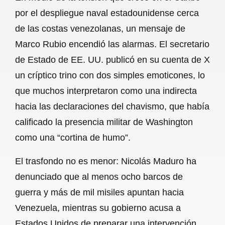
c
a
a
l
a
por el despliegue naval estadounidense cerca
e
t
i
e
r
de las costas venezolanas, un mensaje de
b
s
l
g
e
Marco Rubio encendió las alarmas. El secretario
o
A
r
de Estado de EE. UU. publicó en su cuenta de X
un críptico trino con dos simples emoticones, lo
o
p
a
que muchos interpretaron como una indirecta
k
p
m
hacia las declaraciones del chavismo, que había
calificado la presencia militar de Washington
como una “cortina de humo”.
El trasfondo no es menor: Nicolás Maduro ha
denunciado que al menos ocho barcos de
guerra y más de mil misiles apuntan hacia
Venezuela, mientras su gobierno acusa a
Estados Unidos de preparar una intervención