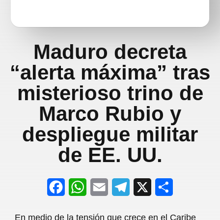
Maduro decreta
“alerta máxima” tras
misterioso trino de
Marco Rubio y
despliegue militar
de EE. UU.
F
W
E
T
X
S
a
h
m
e
h
En medio de la tensión que crece en el Caribe