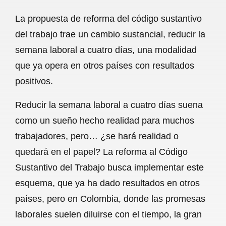
a
h
m
e
h
La propuesta de reforma del código sustantivo
c
a
a
l
a
del trabajo trae un cambio sustancial, reducir la
e
t
i
e
r
semana laboral a cuatro días, una modalidad
b
s
l
g
e
que ya opera en otros países con resultados
o
A
r
positivos.
o
p
a
Reducir la semana laboral a cuatro días suena
k
p
m
como un sueño hecho realidad para muchos
trabajadores, pero… ¿se hará realidad o
quedará en el papel? La reforma al Código
Sustantivo del Trabajo busca implementar este
esquema, que ya ha dado resultados en otros
países, pero en Colombia, donde las promesas
laborales suelen diluirse con el tiempo, la gran