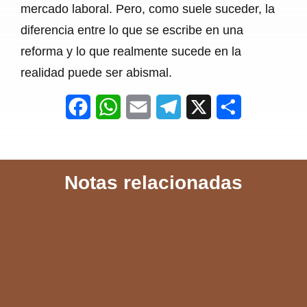
mercado laboral. Pero, como suele suceder, la
diferencia entre lo que se escribe en una
reforma y lo que realmente sucede en la
realidad puede ser abismal.
F
W
E
T
X
S
a
h
m
e
h
c
a
a
l
a
Notas relacionadas
e
t
i
e
r
b
s
l
g
e
o
A
r
o
p
a
k
p
m