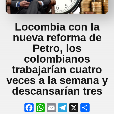
Locombia con la
nueva reforma de
Petro, los
colombianos
trabajarían cuatro
veces a la semana y
descansarían tres
F
W
E
T
X
S