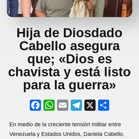
Hija de Diosdado
Cabello asegura
que; «Dios es
chavista y está listo
para la guerra»
F
W
E
T
X
S
a
h
m
e
h
En medio de la creciente tensión militar entre
c
a
a
l
a
Venezuela y Estados Unidos, Daniela Cabello,
e
t
i
e
r