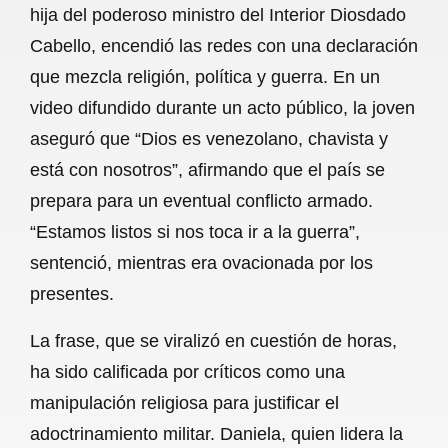
hija del poderoso ministro del Interior Diosdado
b
s
l
g
e
Cabello, encendió las redes con una declaración
o
A
r
que mezcla religión, política y guerra. En un
video difundido durante un acto público, la joven
o
p
a
aseguró que “Dios es venezolano, chavista y
k
p
m
está con nosotros”, afirmando que el país se
prepara para un eventual conflicto armado.
“Estamos listos si nos toca ir a la guerra”,
sentenció, mientras era ovacionada por los
presentes.
La frase, que se viralizó en cuestión de horas,
ha sido calificada por críticos como una
manipulación religiosa para justificar el
adoctrinamiento militar. Daniela, quien lidera la