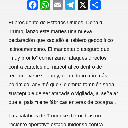
F
W
E
T
X
S
a
h
m
e
h
El presidente de Estados Unidos, Donald
c
a
a
l
a
Trump, lanzó este martes una nueva
e
t
i
e
r
declaración que sacudió el tablero geopolítico
b
s
l
g
e
latinoamericano. El mandatario aseguró que
o
A
r
“muy pronto” comenzarán ataques directos
contra cárteles del narcotráfico dentro de
o
p
a
territorio venezolano y, en un tono aún más
k
p
m
polémico, advirtió que Colombia también sería
susceptible de ser atacada o vigilada, al señalar
que el país “tiene fábricas enteras de coca¡na”.
Las palabras de Trump se dieron tras un
reciente operativo estadounidense contra