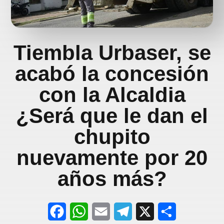
Tiembla Urbaser, se
acabó la concesión
con la Alcaldia
¿Será que le dan el
chupito
nuevamente por 20
años más?
F
W
E
T
X
S