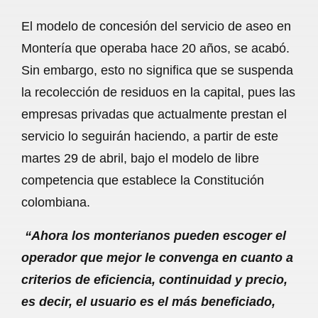
a
h
m
e
h
El modelo de concesión del servicio de aseo en
c
a
a
l
a
Montería que operaba hace 20 años, se acabó.
e
t
i
e
r
Sin embargo, esto no significa que se suspenda
b
s
l
g
e
la recolección de residuos en la capital, pues las
o
A
r
empresas privadas que actualmente prestan el
servicio lo seguirán haciendo, a partir de este
o
p
a
martes 29 de abril, bajo el modelo de libre
k
p
m
competencia que establece la Constitución
colombiana.
“Ahora los monterianos pueden escoger el
operador que mejor le convenga en cuanto a
criterios de eficiencia, continuidad y precio,
es decir, el usuario es el más beneficiado,