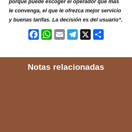
porque puede escoger el operador que más
le convenga, el que le ofrezca mejor servicio
y buenas tarifas. La decisión es del usuario”.
F
W
E
T
X
S
a
h
m
e
h
c
a
a
l
a
Notas relacionadas
e
t
i
e
r
b
s
l
g
e
o
A
r
o
p
a
k
p
m