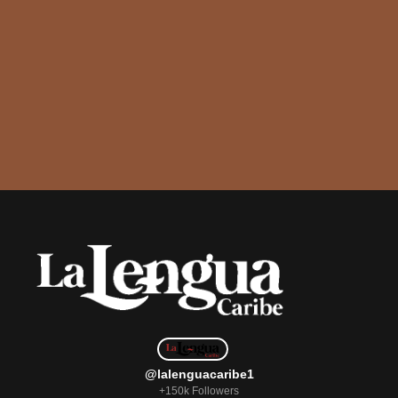
@lalenguacaribe1
+150k Followers