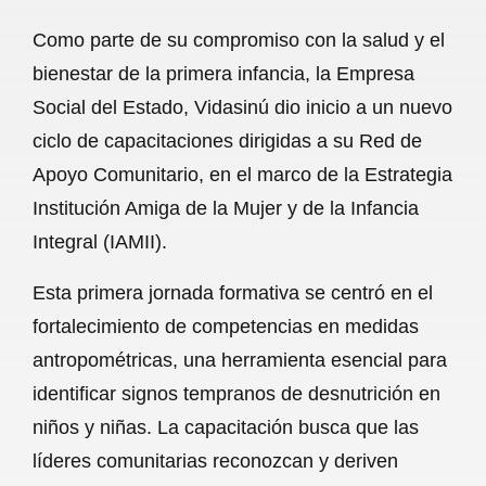
a
h
m
e
h
Como parte de su compromiso con la salud y el
c
a
a
l
a
bienestar de la primera infancia, la Empresa
e
t
i
e
r
Social del Estado, Vidasinú dio inicio a un nuevo
b
s
l
g
e
ciclo de capacitaciones dirigidas a su Red de
o
A
r
Apoyo Comunitario, en el marco de la Estrategia
Institución Amiga de la Mujer y de la Infancia
o
p
a
Integral (IAMII).
k
p
m
Esta primera jornada formativa se centró en el
fortalecimiento de competencias en medidas
antropométricas, una herramienta esencial para
identificar signos tempranos de desnutrición en
niños y niñas. La capacitación busca que las
líderes comunitarias reconozcan y deriven