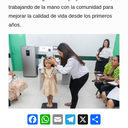
trabajando de la mano con la comunidad para
mejorar la calidad de vida desde los primeros
años.
F
W
E
T
X
S