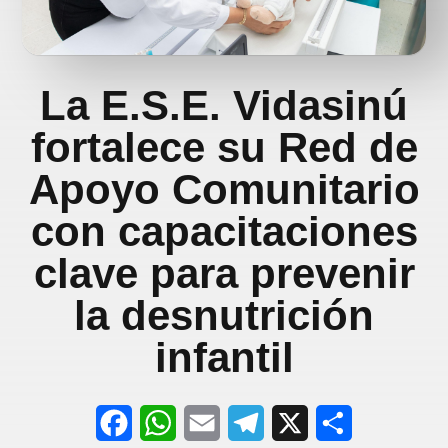
La E.S.E. Vidasinú
fortalece su Red de
Apoyo Comunitario
con capacitaciones
clave para prevenir
la desnutrición
infantil
F
W
E
T
X
S