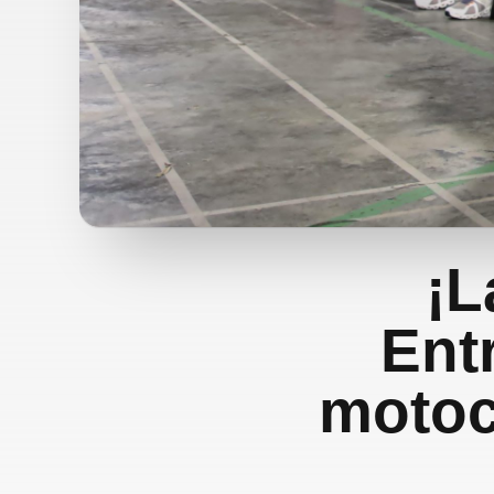
¡L
Ent
motoci