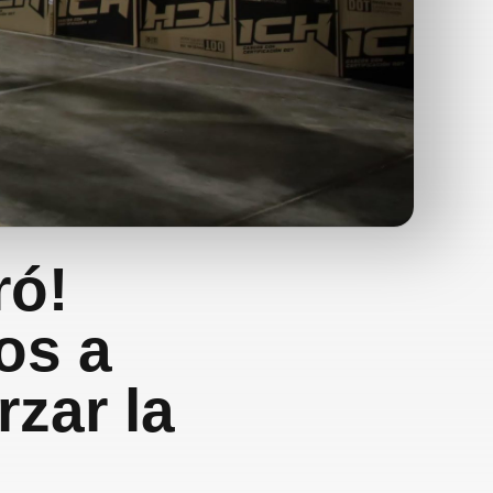
ró!
os a
rzar la