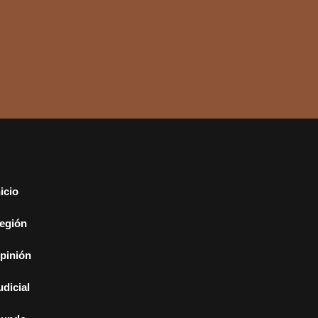
nicio
egión
pinión
udicial