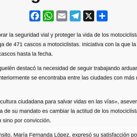
F
W
E
T
X
S
a
h
m
e
h
ar la seguridad vial y proteger la vida de los motociclis
c
a
a
l
a
ga de 471 cascos a motociclistas. Iniciativa con la que l
e
t
i
e
r
cascos hasta la fecha.
b
s
l
g
e
rguelén destacó la necesidad de seguir trabajando arduam
o
A
r
teriormente se encontraba entre las ciudades con más m
o
p
a
k
p
m
ltura ciudadana para salvar vidas en las vías», asever
ía de su mandato es cambiar la actitud de los motociclist
 sino por convicción.
ánsito, María Fernanda López, expresó su satisfacción po