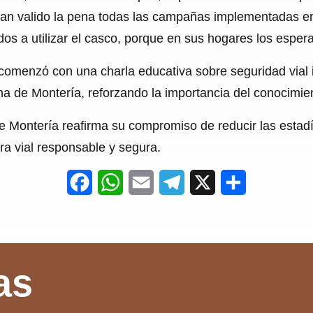
e han valido la pena todas las campañas implementadas e
odos a utilizar el casco, porque en sus hogares los espe
comenzó con una charla educativa sobre seguridad vial 
ana de Montería, reforzando la importancia del conocimien
de Montería reafirma su compromiso de reducir las estadí
ra vial responsable y segura.
F
W
E
T
X
S
a
h
m
e
h
c
a
a
l
a
e
t
i
e
r
as
b
s
l
g
e
o
A
r