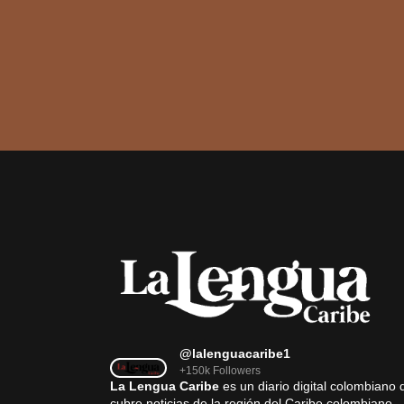
@lalenguacaribe1
+150k Followers
La Lengua Caribe
es un diario digital colombiano 
cubre noticias de la región del Caribe colombiano,