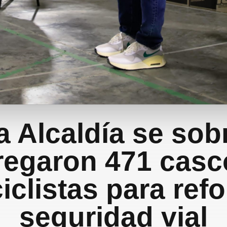
a Alcaldía se sob
regaron 471 casc
clistas para refo
seguridad vial