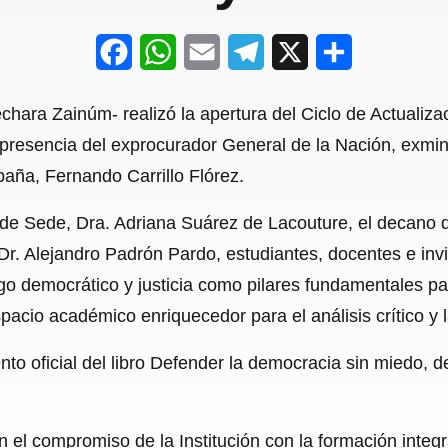
F
W
E
T
X
S
a
h
m
e
h
chara Zainúm- realizó la apertura del Ciclo de Actualizac
c
a
a
l
a
presencia del exprocurador General de la Nación, exminist
e
t
i
e
r
ña, Fernando Carrillo Flórez.
b
s
l
g
e
a de Sede, Dra. Adriana Suárez de Lacouture, el decano 
o
A
r
 Dr. Alejandro Padrón Pardo, estudiantes, docentes e inv
o
p
a
o democrático y justicia como pilares fundamentales par
k
p
m
acio académico enriquecedor para el análisis crítico y 
nto oficial del libro Defender la democracia sin miedo, d
en el compromiso de la Institución con la formación integ