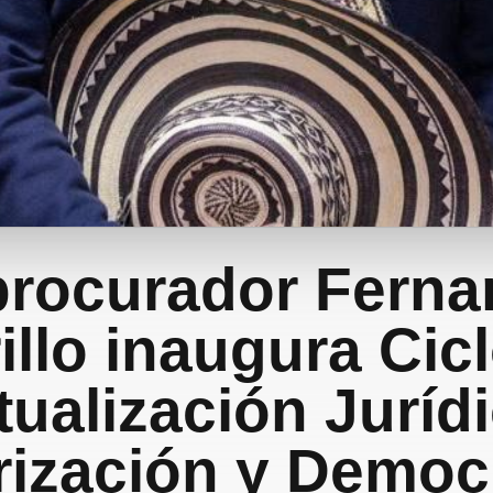
rocurador Fern
illo inaugura Cic
tualización Jurídi
rización y Democ