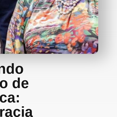
ando
lo de
ca:
racia