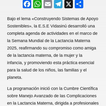
F
W
E
T
X
S
a
h
m
e
h
Bajo el lema «Construyendo Sistemas de Apoyo
c
a
a
l
a
Sostenibles», la E.S.E Vidasinú desarrolló una
e
t
i
e
r
completa agenda de actividades en el marco de
b
s
l
g
e
la Semana Mundial de la Lactancia Materna
o
A
r
2025, reafirmando su compromiso como amiga
de la lactancia materna, de la mujer y la
o
p
a
infancia, y promoviendo esta práctica esencial
k
p
m
para la salud de los niños, las familias y el
planeta.
La programación inició con la Cumbre Científica
sobre Manejo Avanzado de las Complicaciones
en la Lactancia Materna, dirigida a profesionales