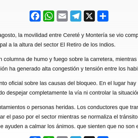
F
W
E
T
X
S
a
h
m
e
h
 agosto, la movilidad entre Cereté y Montería se vio co
c
a
a
l
a
al a la altura del sector El Retiro de los Indios.
e
t
i
e
r
n columna de humo y fuego sobre la carretera, mientras
b
s
l
g
e
ión ha generado alta congestión y tensión entre los habi
o
A
r
o
p
a
 oficial sobre las causas del bloqueo. En el lugar hay 
o despejar completamente la vía ni controlar la situació
k
p
m
tamientos o personas heridas. Los conductores que tran
itar el paso por el sector mientras se normaliza el tráns
que ayuden a calmar los ánimos. que sienten que no son