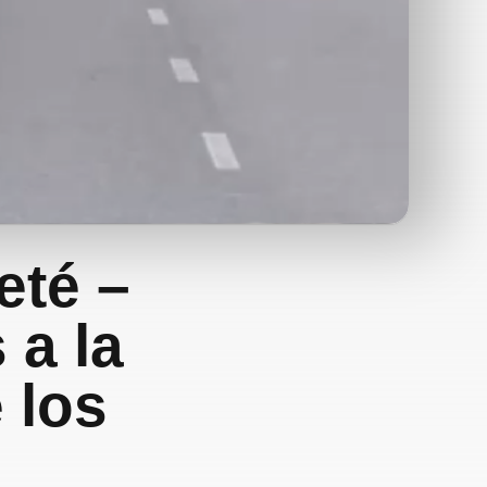
eté –
 a la
 los