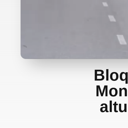
Bloq
Mont
alt