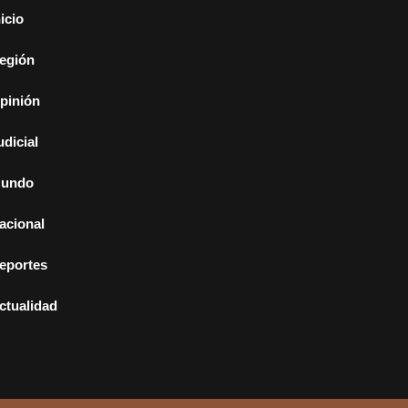
nicio
egión
pinión
udicial
undo
acional
eportes
ctualidad