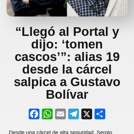
“Llegó al Portal y
dijo: ‘tomen
cascos’”: alias 19
desde la cárcel
salpica a Gustavo
Bolívar
F
W
E
T
X
S
a
h
m
e
h
Desde una cárcel de alta seguridad, Sergio