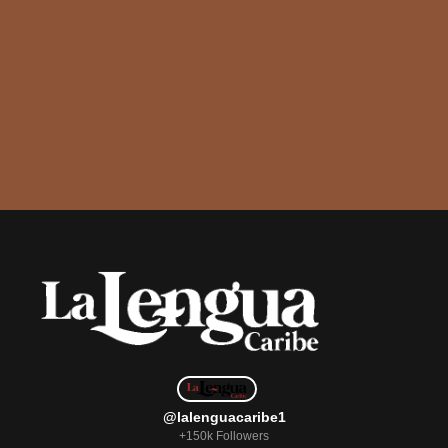
@lalenguacaribe1
+150k Followers