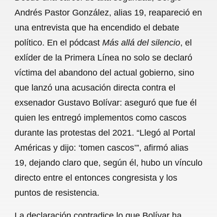
c
a
a
l
a
Andrés Pastor González, alias 19, reapareció en
e
t
i
e
r
una entrevista que ha encendido el debate
b
s
l
g
e
político. En el pódcast
Más allá del silencio
, el
o
A
r
exlíder de la Primera Línea no solo se declaró
víctima del abandono del actual gobierno, sino
o
p
a
que lanzó una acusación directa contra el
k
p
m
exsenador Gustavo Bolívar: aseguró que fue él
quien les entregó implementos como cascos
durante las protestas del 2021. “Llegó al Portal
Américas y dijo: ‘tomen cascos’”, afirmó alias
19, dejando claro que, según él, hubo un vínculo
directo entre el entonces congresista y los
puntos de resistencia.
La declaración contradice lo que Bolívar ha