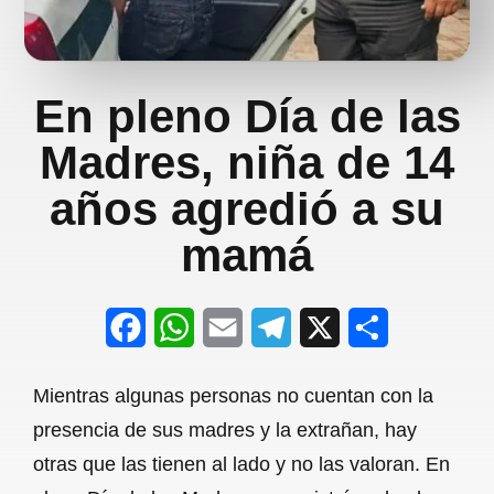
En pleno Día de las
Madres, niña de 14
años agredió a su
mamá
F
W
E
T
X
S
a
h
m
e
h
Mientras algunas personas no cuentan con la
c
a
a
l
a
presencia de sus madres y la extrañan, hay
e
t
i
e
r
otras que las tienen al lado y no las valoran. En
b
s
l
g
e