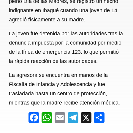
pleno Día de las Madres, se registró un hecho
o
A
r
indignante en Ibagué cuando una joven de 14
agredió físicamente a su madre.
o
p
a
k
p
m
La joven fue detenida por las autoridades tras la
denuncia impuesta por la comunidad por medio
de la línea de emergencia 123, lo que permitió
la rápida reacción de las autoridades.
La agresora se encuentra en manos de la
Fiscalía de Infancia y Adolescencia y fue
trasladada hasta un centro de protección,
mientras que la madre recibe atención médica.
F
W
E
T
X
S
a
h
m
e
h