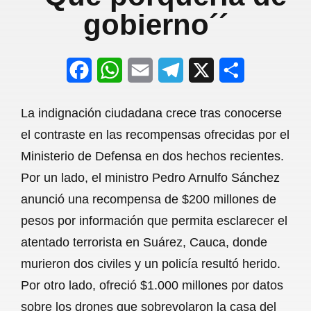
gobierno´´
F
W
E
T
X
S
a
h
m
e
h
La indignación ciudadana crece tras conocerse
c
a
a
l
a
el contraste en las recompensas ofrecidas por el
e
t
i
e
r
Ministerio de Defensa en dos hechos recientes.
b
s
l
g
e
Por un lado, el ministro Pedro Arnulfo Sánchez
o
A
r
anunció una recompensa de $200 millones de
pesos por información que permita esclarecer el
o
p
a
atentado terrorista en Suárez, Cauca, donde
k
p
m
murieron dos civiles y un policía resultó herido.
Por otro lado, ofreció $1.000 millones por datos
sobre los drones que sobrevolaron la casa del