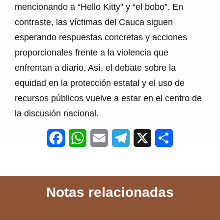
mencionando a “Hello Kitty” y “el bobo”. En
contraste, las víctimas del Cauca siguen
esperando respuestas concretas y acciones
proporcionales frente a la violencia que
enfrentan a diario. Así, el debate sobre la
equidad en la protección estatal y el uso de
recursos públicos vuelve a estar en el centro de
la discusión nacional.
F
W
E
T
X
S
a
h
m
e
h
c
a
a
l
a
Notas relacionadas
e
t
i
e
r
b
s
l
g
e