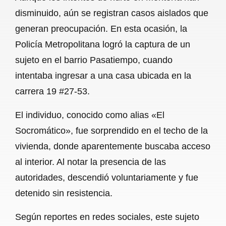
c
a
a
l
a
disminuido, aún se registran casos aislados que
e
t
i
e
r
generan preocupación. En esta ocasión, la
b
s
l
g
e
Policía Metropolitana logró la captura de un
o
A
r
sujeto en el barrio Pasatiempo, cuando
intentaba ingresar a una casa ubicada en la
o
p
a
carrera 19 #27-53.
k
p
m
El individuo, conocido como alias «El
Socromático», fue sorprendido en el techo de la
vivienda, donde aparentemente buscaba acceso
al interior. Al notar la presencia de las
autoridades, descendió voluntariamente y fue
detenido sin resistencia.
Según reportes en redes sociales, este sujeto