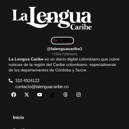
o
p
a
k
p
m
@lalenguacaribe1
+150k Followers
La Lengua Caribe
es un diario digital colombiano que cubre
noticias de la región del Caribe colombiano, especialmente
de los departamentos de Córdoba y Sucre.
310 4924122
contacto@lalenguacaribe.co
Inicio