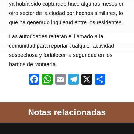
ya había sido capturado hace algunos meses en
otro sector de la ciudad por hechos similares, lo
que ha generado inquietud entre los residentes.
Las autoridades reiteran el llamado a la
comunidad para reportar cualquier actividad
sospechosa y fortalecer la seguridad en los
barrios de Montería.
F
W
E
T
X
S
a
h
m
e
h
c
a
a
l
a
Notas relacionadas
e
t
i
e
r
b
s
l
g
e
o
A
r