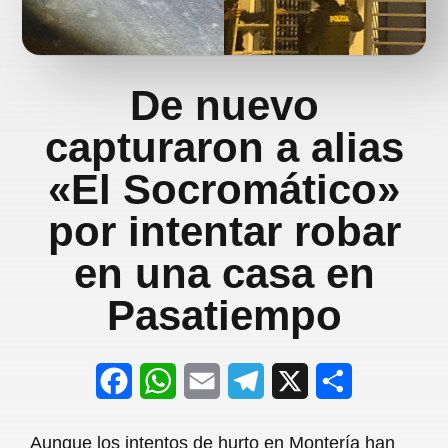
De nuevo
capturaron a alias
«El Socromático»
por intentar robar
en una casa en
Pasatiempo
F
W
E
T
X
S
a
h
m
e
h
Aunque los intentos de hurto en Montería han