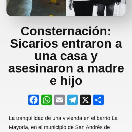
Consternación:
Sicarios entraron a
una casa y
asesinaron a madre
e hijo
F
W
E
T
X
S
a
h
m
e
h
La tranquilidad de una vivienda en el barrio La
c
a
a
l
a
Mayoría, en el municipio de San Andrés de
e
t
i
e
r