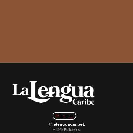
@lalenguacaribe1
+150k Followers