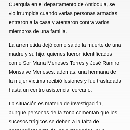
Cuerquia en el departamento de Antioquia, se
b
s
l
g
e
vio irrumpida cuando varias personas armadas
o
A
r
entraron a la casa y atentaron contra varios
miembros de una familia.
o
p
a
k
p
m
La arremetida dejó como saldo la muerte de una
madre y su hijo, quienes fueron identificados
como Sor María Meneses Torres y José Ramiro
Monsalve Meneses, además, una hermana de
la mujer víctima recibió lesiones y fue trasladada
hasta un centro asistencial cercano.
La situación es materia de investigación,
aunque personas de la zona comentan que los
sucesos trágicos se deben a la falta de