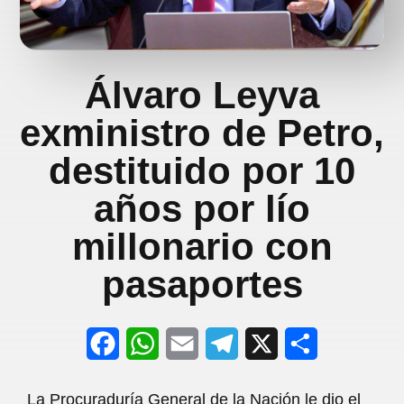
Álvaro Leyva
exministro de Petro,
destituido por 10
años por lío
millonario con
pasaportes
F
W
E
T
X
S
a
h
m
e
h
La Procuraduría General de la Nación le dio el