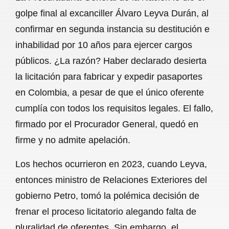
c
a
a
l
a
golpe final al excanciller Álvaro Leyva Durán, al
e
t
i
e
r
confirmar en segunda instancia su destitución e
b
s
l
g
e
inhabilidad por 10 años para ejercer cargos
o
A
r
públicos. ¿La razón? Haber declarado desierta
la licitación para fabricar y expedir pasaportes
o
p
a
en Colombia, a pesar de que el único oferente
k
p
m
cumplía con todos los requisitos legales. El fallo,
firmado por el Procurador General, quedó en
firme y no admite apelación.
Los hechos ocurrieron en 2023, cuando Leyva,
entonces ministro de Relaciones Exteriores del
gobierno Petro, tomó la polémica decisión de
frenar el proceso licitatorio alegando falta de
pluralidad de oferentes. Sin embargo, el