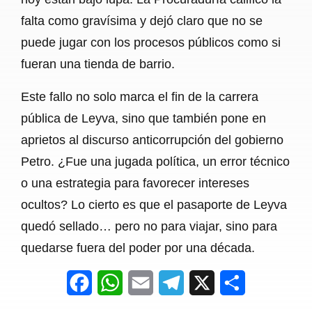
falta como gravísima y dejó claro que no se
puede jugar con los procesos públicos como si
fueran una tienda de barrio.
Este fallo no solo marca el fin de la carrera
pública de Leyva, sino que también pone en
aprietos al discurso anticorrupción del gobierno
Petro. ¿Fue una jugada política, un error técnico
o una estrategia para favorecer intereses
ocultos? Lo cierto es que el pasaporte de Leyva
quedó sellado… pero no para viajar, sino para
quedarse fuera del poder por una década.
F
W
E
T
X
S
a
h
m
e
h