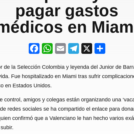
pagar gastos
médicos en Miam
F
W
E
T
X
S
a
h
m
e
h
 de la Selección Colombia y leyenda del Junior de Barr
c
a
a
l
a
ida. Fue hospitalizado en Miami tras sufrir complicacio
e
t
i
e
r
co en Estados Unidos.
b
s
l
g
e
 control, amigos y colegas están organizando una ‘vaca’ 
o
A
r
s de redes sociales se ha compartido el enlace para dona
o
p
a
uien confirmó que a Valenciano le han hecho varios e
k
p
m
subir.