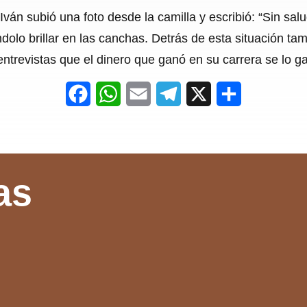
Iván subió una foto desde la camilla y escribió: “Sin sa
olo brillar en las canchas. Detrás de esta situación tam
ntrevistas que el dinero que ganó en su carrera se lo g
F
W
E
T
X
S
a
h
m
e
h
c
a
a
l
a
e
t
i
e
r
as
b
s
l
g
e
o
A
r
o
p
a
k
p
m