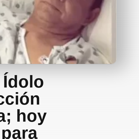
 Ídolo
ección
a; hoy
 para