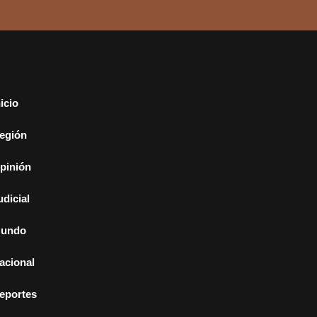
nicio
egión
pinión
udicial
undo
acional
eportes