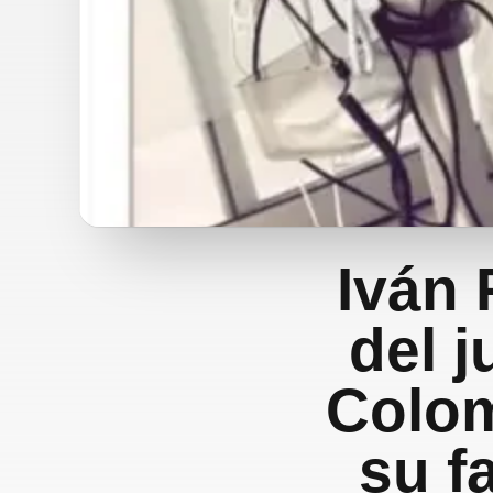
Iván 
del j
Colom
su f