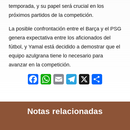
temporada, y su papel será crucial en los
próximos partidos de la competición.
La posible confrontación entre el Barça y el PSG
genera expectativa entre los aficionados del
fútbol, y Yamal está decidido a demostrar que el
equipo azulgrana tiene lo necesario para
avanzar en la competición.
F
W
E
T
X
S
a
h
m
e
h
c
a
a
l
a
Notas relacionadas
e
t
i
e
r
b
s
l
g
e