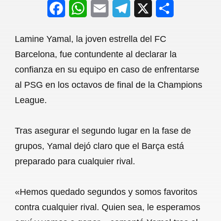
F
W
E
T
X
S
a
h
m
e
h
Lamine Yamal, la joven estrella del FC
c
a
a
l
a
Barcelona, fue contundente al declarar la
e
t
i
e
r
confianza en su equipo en caso de enfrentarse
b
s
l
g
e
al PSG en los octavos de final de la Champions
o
A
r
League.
o
p
a
Tras asegurar el segundo lugar en la fase de
k
p
m
grupos, Yamal dejó claro que el Barça está
preparado para cualquier rival.
«Hemos quedado segundos y somos favoritos
contra cualquier rival. Quien sea, le esperamos