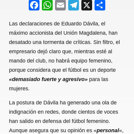
F
W
E
T
X
S
a
h
m
e
h
Las declaraciones de Eduardo Dávila, el
c
a
a
l
a
máximo accionista del Unión Magdalena, han
e
t
i
e
r
desatado una tormenta de críticas. Sin filtro, el
b
s
l
g
e
empresario dejó claro que, mientras esté al
o
A
r
mando del club, no habrá equipo femenino,
porque considera que el fútbol es un deporte
o
p
a
«demasiado fuerte y agresivo»
para las
k
p
m
mujeres.
La postura de Dávila ha generado una ola de
indignación en redes, donde cientos de voces
han salido en defensa del fútbol femenino.
Aunque asegura que su opinión es «
personal
«,