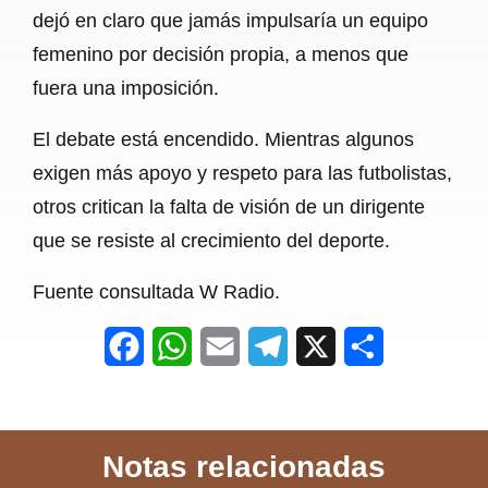
dejó en claro que jamás impulsaría un equipo
femenino por decisión propia, a menos que
fuera una imposición.
El debate está encendido. Mientras algunos
exigen más apoyo y respeto para las futbolistas,
otros critican la falta de visión de un dirigente
que se resiste al crecimiento del deporte.
Fuente consultada W Radio.
F
W
E
T
X
S
a
h
m
e
h
c
a
a
l
a
Notas relacionadas
e
t
i
e
r