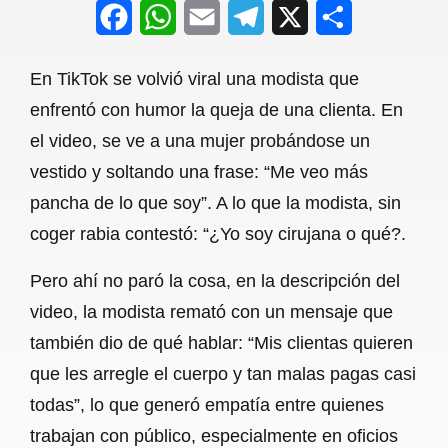
F
W
E
T
X
S
a
h
m
e
h
En TikTok se volvió viral una modista que
c
a
a
l
a
enfrentó con humor la queja de una clienta. En
e
t
i
e
r
el video, se ve a una mujer probándose un
b
s
l
g
e
vestido y soltando una frase: “Me veo más
o
A
r
pancha de lo que soy”. A lo que la modista, sin
coger rabia contestó: “¿Yo soy cirujana o qué?.
o
p
a
k
p
m
Pero ahí no paró la cosa, en la descripción del
video, la modista remató con un mensaje que
también dio de qué hablar: “Mis clientas quieren
que les arregle el cuerpo y tan malas pagas casi
todas”, lo que generó empatía entre quienes
trabajan con público, especialmente en oficios