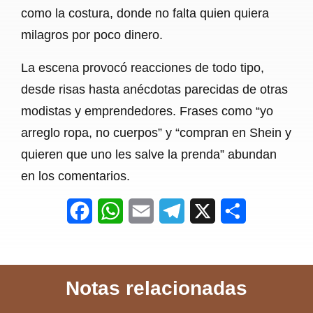
como la costura, donde no falta quien quiera
milagros por poco dinero.
La escena provocó reacciones de todo tipo,
desde risas hasta anécdotas parecidas de otras
modistas y emprendedores. Frases como “yo
arreglo ropa, no cuerpos” y “compran en Shein y
quieren que uno les salve la prenda” abundan
en los comentarios.
F
W
E
T
X
S
a
h
m
e
h
c
a
a
l
a
Notas relacionadas
e
t
i
e
r
b
s
l
g
e