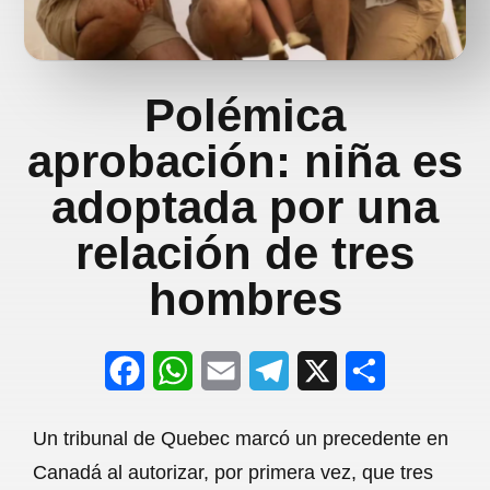
Polémica
aprobación: niña es
adoptada por una
relación de tres
hombres
F
W
E
T
X
S
a
h
m
e
h
Un tribunal de Quebec marcó un precedente en
c
a
a
l
a
Canadá al autorizar, por primera vez, que tres
e
t
i
e
r