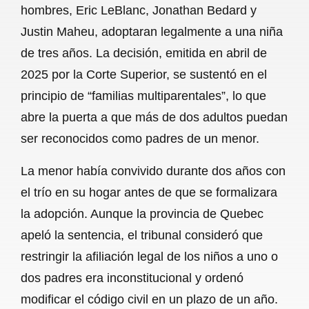
hombres, Eric LeBlanc, Jonathan Bedard y
b
s
l
g
e
Justin Maheu, adoptaran legalmente a una niña
o
A
r
de tres años. La decisión, emitida en abril de
2025 por la Corte Superior, se sustentó en el
o
p
a
principio de “familias multiparentales”, lo que
k
p
m
abre la puerta a que más de dos adultos puedan
ser reconocidos como padres de un menor.
La menor había convivido durante dos años con
el trío en su hogar antes de que se formalizara
la adopción. Aunque la provincia de Quebec
apeló la sentencia, el tribunal consideró que
restringir la afiliación legal de los niños a uno o
dos padres era inconstitucional y ordenó
modificar el código civil en un plazo de un año.