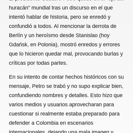
c
a
a
l
a
huracán” mundial tras un discurso en el que
e
t
i
e
r
intentó hablar de historia, pero se enredó y
b
s
l
g
e
confundió a todos. Al mencionar la derrota de
o
A
r
Berlín y un heroísmo desde Stanislao (hoy
Gdańsk, en Polonia), mostró enredos y errores
o
p
a
que lo hicieron quedar mal, provocando burlas y
k
p
m
críticas por todas partes.
En su intento de contar hechos históricos con su
mensaje, Petro se trabó y no supo explicar bien,
confundiendo nombres y detalles. Esto hizo que
varios medios y usuarios aprovecharan para
cuestionar si realmente estaba preparado para
defender a Colombia en escenarios
internacionales, dejando una mala imagen y