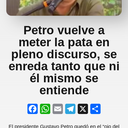
Petro vuelve a
meter la pata en
pleno discurso, se
enreda tanto que ni
él mismo se
entiende
F
W
E
T
X
S
a
h
m
e
h
El presidente Gustavo Petro quedó en el “ojo del