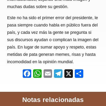
muchas dudas sobre su gestión.
Este no ha sido el primer error del presidente, le
pasa siempre cuando habla en público fuera del
país, y cada vez más la gente se pregunta si
sus discursos ayudan o complican la imagen del
país. En lugar de sumar apoyo y respeto, estas
metidas de pata generan memes, risas y hasta
incomodidad en la opinión mundial.
F
W
E
T
X
S
a
h
m
e
h
c
a
a
l
a
Notas relacionadas
e
t
i
e
r