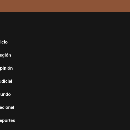
nicio
egión
pinión
udicial
undo
acional
eportes