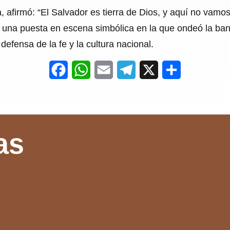
a, afirmó: “El Salvador es tierra de Dios, y aquí no vamo
na puesta en escena simbólica en la que ondeó la bande
efensa de la fe y la cultura nacional.
F
W
E
T
X
S
a
h
m
e
h
c
a
a
l
a
e
t
i
e
r
as
b
s
l
g
e
o
A
r
o
p
a
k
p
m