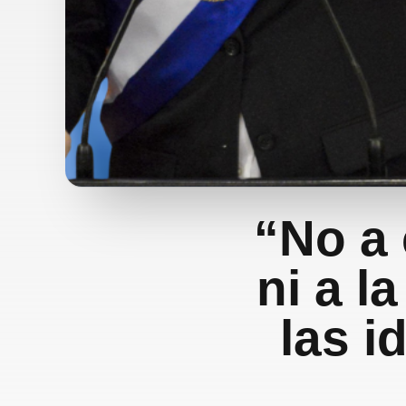
“No a 
ni a l
las i