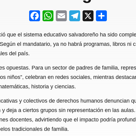
F
W
E
T
X
S
a
h
m
e
h
ció que el sistema educativo salvadoreño ha sido compl
c
a
a
l
a
Según el mandatario, ya no habrá programas, libros ni co
e
t
i
e
r
les del país.
b
s
l
g
e
opuestas. Para un sector de padres de familia, represent
o
A
r
los niños”, celebran en redes sociales, mientras destac
o
p
a
temáticas, historia y ciencias.
k
p
m
cativas y colectivos de derechos humanos denuncian qu
 y deja a ciertos grupos sin representación en las aulas.
es docentes, advirtiendo que el impacto podría profundi
elos tradicionales de familia.