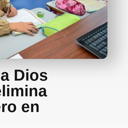
 a Dios
elimina
ero en