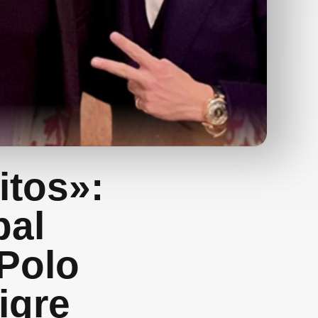
itos»:
bal
 Polo
igre