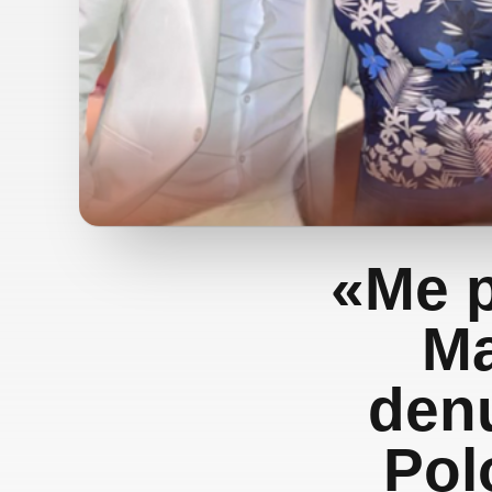
«Me p
Ma
denu
Pol