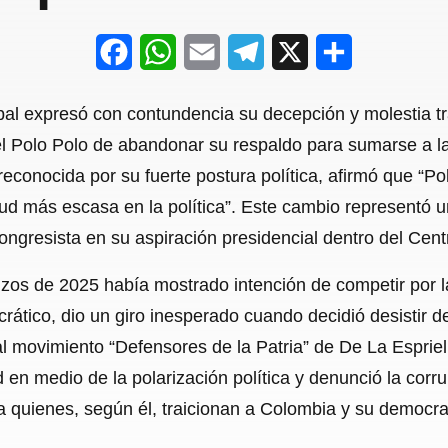
F
W
E
T
X
S
a
h
m
e
h
 expresó con contundencia su decepción y molestia tra
c
a
a
l
a
l Polo Polo de abandonar su respaldo para sumarse a la
e
t
i
e
r
reconocida por su fuerte postura política, afirmó que “Pol
b
s
l
g
e
rtud más escasa en la política”. Este cambio representó u
o
A
r
ongresista en su aspiración presidencial dentro del Cen
o
p
a
zos de 2025 había mostrado intención de competir por l
k
p
m
rático, dio un giro inesperado cuando decidió desistir 
l movimiento “Defensores de la Patria” de De La Espriell
 en medio de la polarización política y denunció la corr
a quienes, según él, traicionan a Colombia y su democra