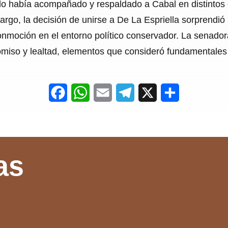
lo había acompañado y respaldado a Cabal en distintos 
bargo, la decisión de unirse a De La Espriella sorprendi
moción en el entorno político conservador. La senadora 
omiso y lealtad, elementos que consideró fundamentales p
F
W
E
T
X
S
a
h
m
e
h
c
a
a
l
a
e
t
i
e
r
as
b
s
l
g
e
o
A
r
o
p
a
k
p
m