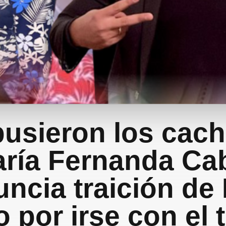
usieron los cach
ría Fernanda Ca
ncia traición de
o por irse con el t