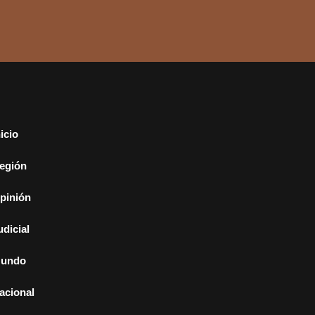
nicio
egión
pinión
udicial
undo
acional