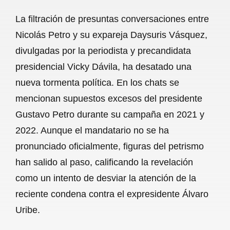
a
h
m
e
h
La filtración de presuntas conversaciones entre
c
a
a
l
a
Nicolás Petro y su expareja Daysuris Vásquez,
e
t
i
e
r
divulgadas por la periodista y precandidata
b
s
l
g
e
presidencial Vicky Dávila, ha desatado una
o
A
r
nueva tormenta política. En los chats se
mencionan supuestos excesos del presidente
o
p
a
Gustavo Petro durante su campaña en 2021 y
k
p
m
2022. Aunque el mandatario no se ha
pronunciado oficialmente, figuras del petrismo
han salido al paso, calificando la revelación
como un intento de desviar la atención de la
reciente condena contra el expresidente Álvaro
Uribe.