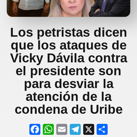
Los petristas dicen
que los ataques de
Vicky Dávila contra
el presidente son
para desviar la
atención de la
condena de Uribe
F
W
E
T
X
S