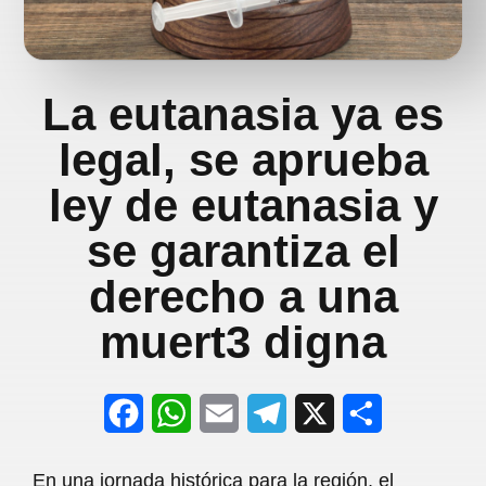
La eutanasia ya es
legal, se aprueba
ley de eutanasia y
se garantiza el
derecho a una
muert3 digna
F
W
E
T
X
S
a
h
m
e
h
En una jornada histórica para la región, el