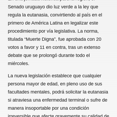
c
a
a
l
a
Senado uruguayo dio luz verde a la ley que
e
t
i
e
r
regula la eutanasia, convirtiendo al país en el
b
s
l
g
e
primero de América Latina en legalizar este
o
A
r
procedimiento por vía legislativa. La norma,
titulada “Muerte Digna”, fue aprobada con 20
o
p
a
votos a favor y 11 en contra, tras un extenso
k
p
m
debate que se prolongó durante todo el
miércoles.
La nueva legislación establece que cualquier
persona mayor de edad, en pleno uso de sus
facultades mentales, podrá solicitar la eutanasia
si atraviesa una enfermedad terminal o sufre de
manera insoportable por una condición
irreversible que afecte gravemente su calidad de