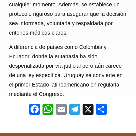
cualquier momento. Además, se establece un
protocolo riguroso para asegurar que la decisión
sea informada, voluntaria y respaldada por
criterios médicos claros.
A diferencia de países como Colombia y
Ecuador, donde la eutanasia ha sido
despenalizada por vía judicial pero aún carece
de una ley específica, Uruguay se convierte en
el primer Estado latinoamericano en regularla
mediante el Congreso.
F
W
E
T
X
S
a
h
m
e
h
c
a
a
l
a