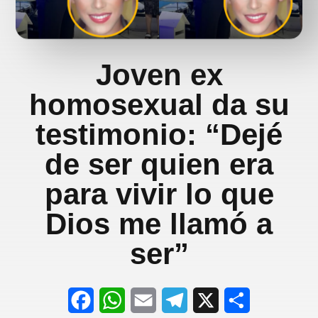
Joven ex
homosexual da su
testimonio: “Dejé
de ser quien era
para vivir lo que
Dios me llamó a
ser”
F
W
E
T
X
S