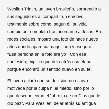
a
h
m
e
h
Wesllen Trintin, un joven brasileño, sorprendió a
c
a
a
l
a
sus seguidores al compartir un emotivo
e
t
i
e
r
testimonio sobre cómo, según él, su vida
b
s
l
g
e
cambió por completo tras acercarse a Jesús. En
o
A
r
redes sociales, mostró una foto de hace nueve
años donde aparecía maquillado y aseguró:
o
p
a
“Esa persona en la foto era yo”. Con esa
k
p
m
confesión, explicó que dejó atrás esa etapa
porque encontró un sentido nuevo en su fe.
El joven aclaró que su decisión no estuvo
motivada por la culpa ni el miedo, sino por lo
que describe como el “abrazo de un Dios que le
dio paz”. Para Wesllen, dejar atrás su antigua