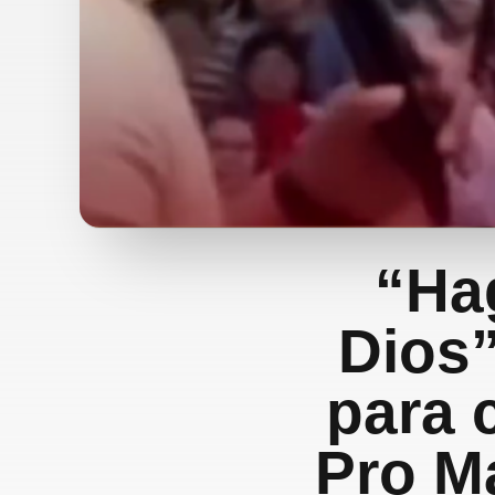
“Ha
Dios”
para 
Pro M