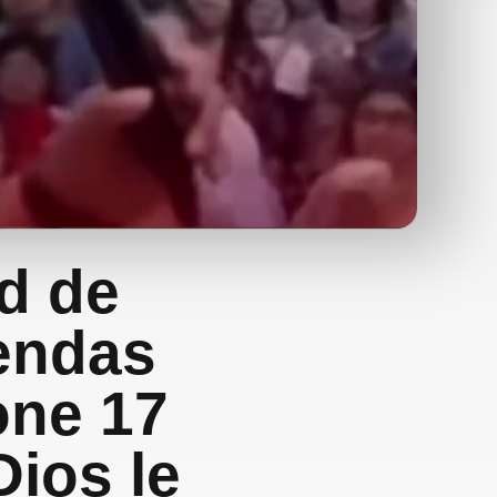
d de
rendas
one 17
ios le