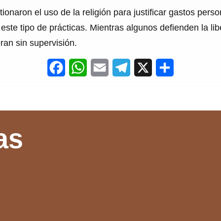
onaron el uso de la religión para justificar gastos person
ste tipo de prácticas. Mientras algunos defienden la lib
ran sin supervisión.
F
W
E
T
X
S
a
h
m
e
h
c
a
a
l
a
e
t
i
e
r
as
b
s
l
g
e
o
A
r
o
p
a
k
p
m