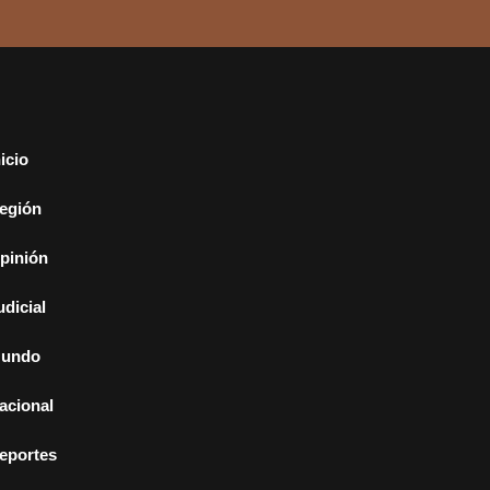
nicio
egión
pinión
udicial
undo
acional
eportes