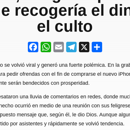
ue recogería el di
el culto
F
W
E
T
X
S
a
h
m
e
h
o se volvió viral y generó una fuerte polémica. En la gr
c
a
a
l
a
para pedir ofrendas con el fin de comprarse el nuevo iPh
e
t
i
e
r
te serán bendecidos con prosperidad.
b
s
l
g
e
 desataron una lluvia de comentarios en redes, donde m
o
A
r
El hecho ocurrió en medio de una reunión con sus feligre
o
p
a
upuesto mensaje que, según él, le dio Dios. Aunque alg
k
p
m
tido por asistentes y rápidamente se volvió tendencia.