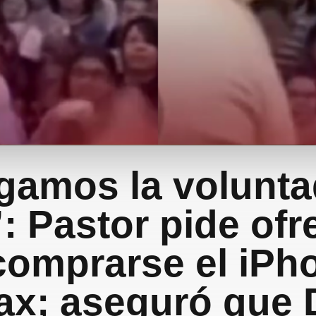
gamos la volunta
: Pastor pide of
comprarse el iPh
ax; aseguró que D