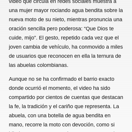
video que circula en redes sociales muestra a
o
A
r
una mujer mayor rociando agua bendita sobre la
nueva moto de su nieto, mientras pronuncia una
o
p
a
oración sencilla pero poderosa: “Que Dios te
k
p
m
cuide, mijo”. El gesto, repetido cada vez que el
joven cambia de vehículo, ha conmovido a miles
de usuarios que reconocen en ella la ternura de
las abuelas colombianas.
Aunque no se ha confirmado el barrio exacto
donde ocurrió el momento, el video ha sido
compartido por cientos de cuentas que destacan
la fe, la tradición y el cariño que representa. La
abuela, con una botella de agua bendita en
mano, recorre la moto con devoción, como si