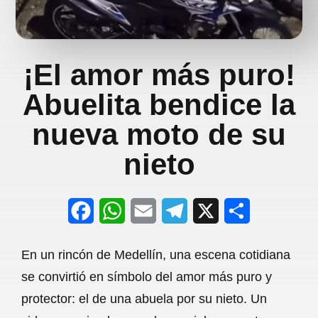
¡El amor más puro!
Abuelita bendice la
nueva moto de su
nieto
F
W
E
T
X
S
a
h
m
e
h
En un rincón de Medellín, una escena cotidiana
c
a
a
l
a
se convirtió en símbolo del amor más puro y
e
t
i
e
r
protector: el de una abuela por su nieto. Un
b
s
l
g
e