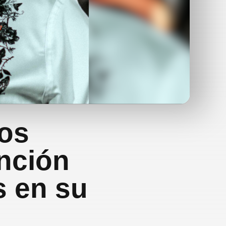
ros
nción
 en su