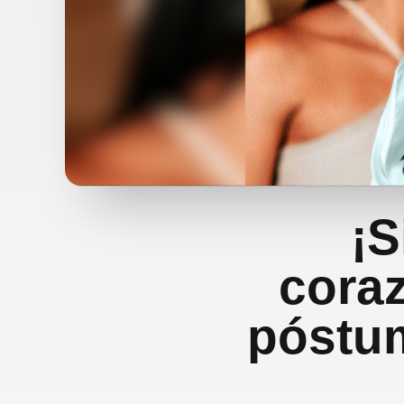
¡S
cora
póstu