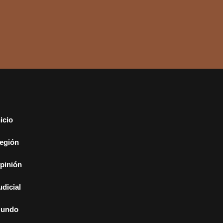
nicio
egión
pinión
udicial
undo