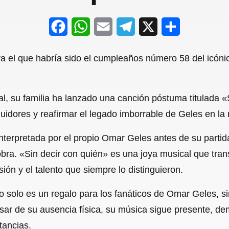
F
W
E
T
X
S
a
h
m
e
h
a el que habría sido el cumpleaños número 58 del icóni
c
a
a
l
a
e
t
i
e
r
al, su familia ha lanzado una canción póstuma titulada «
b
s
l
g
e
idores y reafirmar el legado imborrable de Geles en la
o
A
r
o
p
a
interpretada por el propio Omar Geles antes de su partida
obra. «Sin decir con quién» es una joya musical que tran
k
p
m
ón y el talento que siempre lo distinguieron.
o solo es un regalo para los fanáticos de Omar Geles, 
sar de su ausencia física, su música sigue presente, d
tancias.